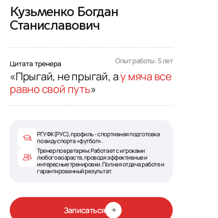
Кузьменко Богдан
Станиславович
Опыт работы: 5 лет
Цитата тренера
«Прыгай, не прыгай, а
у мяча все
равно свой путь
»
РГУФК(РУС), профиль - спортивная подготовка
по виду спорта «футбол».
Тренер по вратарям. Работает с игроками
любого возраста, проводя эффективные и
интересные тренировки. Полная отдача работе и
гарантированный результат.
Записаться