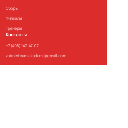
Сборы
Филиалы
Тренеры
Контакты
+7 (495) 147-47-07
zobninteam.akademi@gmail.com
Прайс-лист
Политика Конфиденциальности
Оферта
2026 © Zobnin Team. Все права защищены