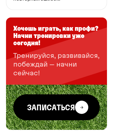
Хочешь играть, как профи?
Начни тренировки уже
сегодня!
Тренируйся, развивайся,
побеждай – начни
сейчас!
ЗАПИСАТЬСЯ